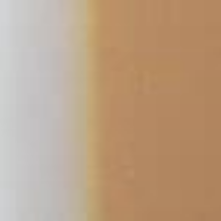
コ
ン
テ
ン
ツ
へ
ス
キ
ッ
プ