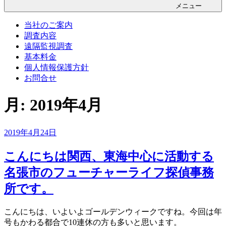
メニュー
当社のご案内
調査内容
遠隔監視調査
基本料金
個人情報保護方針
お問合せ
月:
2019年4月
投
2019年4月24日
稿
日:
こんにちは関西、東海中心に活動する
名張市のフューチャーライフ探偵事務
所です。
こんにちは、いよいよゴールデンウィークですね。今回は年
号もかわる都合で10連休の方も多いと思います。