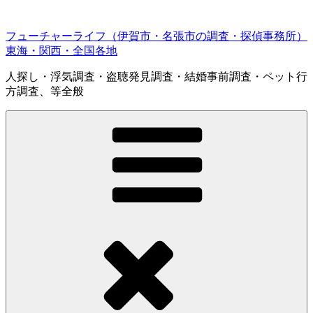
コ
ン
フューチャーライフ（伊賀市・名張市の調査・探偵事務所）
テ
東海・関西・全国各地
ン
ツ
人探し・浮気調査・盗聴発見調査・結婚事前調査・ペット行
へ
方調査、等全般
ス
キ
ッ
プ