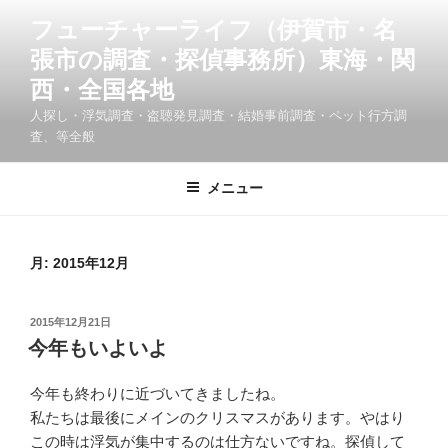
コ
フューチャーライフ（伊賀市・名
ン
張市の調査・探偵事務所）東海・関
テ
ン
西・全国各地
ツ
人探し・浮気調査・盗聴発見調査・結婚事前調査・ペット行方調
へ
査、等全般
ス
キ
メニュー
ッ
プ
月:
2015年12月
投
2015年12月21日
稿
今年もいよいよ
日:
今年も終わりに近づいてきましたね。
私たちは最後にメインのクリスマスがあります。やはり
この時は浮気が集中するのは仕方ないですね。探偵して