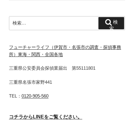
検
検
索:
索
フューチャーライフ（伊賀市・名張市の調査・探偵事務
所）東海・関西・全国各地
三重県公安委員会探偵業届出 第55111801
三重県名張市家野441
TEL：
0120-905-560
コチラからLINEをご覧ください。