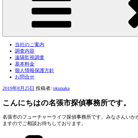
当社のご案内
調査内容
遠隔監視調査
基本料金
個人情報保護方針
お問合せ
投
2019年8月25日
投稿者:
okunaka
稿
日:
こんにちはの名張市探偵事務所です。
名張市のフューチャーライフ探偵事務所です。みなさんいか
ますのでご相談お待ちしております。
カ