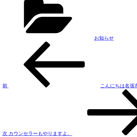
テ
ゴ
リ
ー
お知らせ
前
投
の
稿
投
稿
ナ
ビ
ゲ
前
こんにちは名張
次
ー
の
シ
投
稿
ョ
ン
次
カウンセラーもやりますよ。