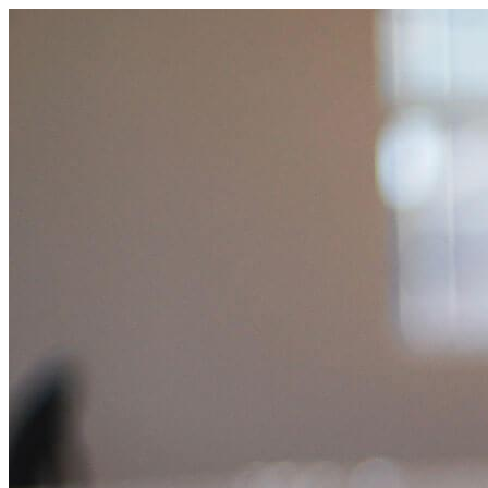
コ
ン
テ
ン
ツ
へ
ス
キ
ッ
プ